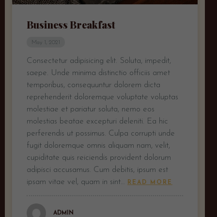
Business Breakfast
May 1, 2021
Consectetur adipisicing elit. Soluta, impedit,
saepe. Unde minima distinctio officiis amet
temporibus, consequuntur dolorem dicta
reprehenderit doloremque voluptate voluptas
molestiae et pariatur soluta, nemo eos
molestias beatae excepturi deleniti. Ea hic
perferendis ut possimus. Culpa corrupti unde
fugit doloremque omnis aliquam nam, velit,
cupiditate quis reiciendis provident dolorum
adipisci accusamus. Cum debitis, ipsum est
ipsam vitae vel, quam in sint…
READ MORE
ADMIN