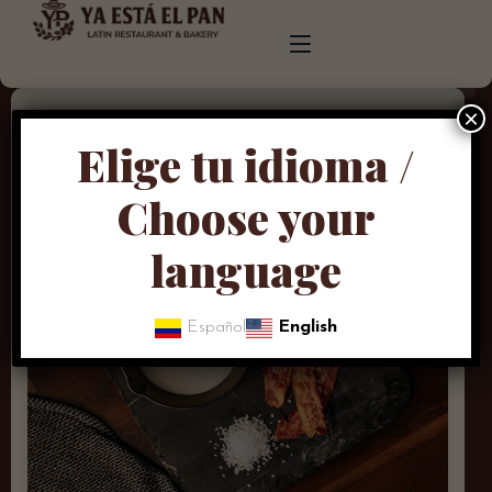
×
Tag: Pub
Elige tu idioma /
INICIO
Choose your
NOSOTROS
MENU
language
DESERTS, SALADS
CONTACTO
Español
English